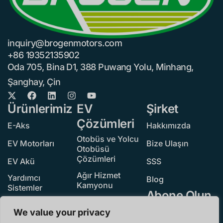
inquiry@brogenmotors.com
+86 19352135902
Oda 705, Bina D1, 388 Puwang Yolu, Minhang,
Şanghay, Çin
Ürünlerimiz
EV
Şirket
Çözümleri
E-Aks
Hakkımızda
Otobüs ve Yolcu
EV Motorları
Bize Ulaşın
Otobüsü
Çözümleri
EV Akü
SSS
Ağır Hizmet
Yardımcı
Blog
Kamyonu
Sistemler
Abone Olun
Hafif Hizmet
Tarayıcı Tümü
Kamyonu
We value your privacy