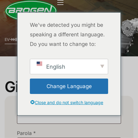
We've detected you might be
speaking a different language.
EV
HESABIM
Do you want to change to:
English
Giriş Yap
Change Language
Close and do not switch language
Kullanıcı adı veya e-posta adresi
*
Parola
*