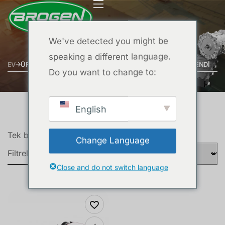
We've detected you might be
speaking a different language.
EV
ÜRÜNLER “1000KG PAYLOAD CAPACITY” OLARAK ETIKETLENDI
Do you want to change to:
English
Tek bir sonuç gösteriliyor
Change Language
Filtreler
Close and do not switch language