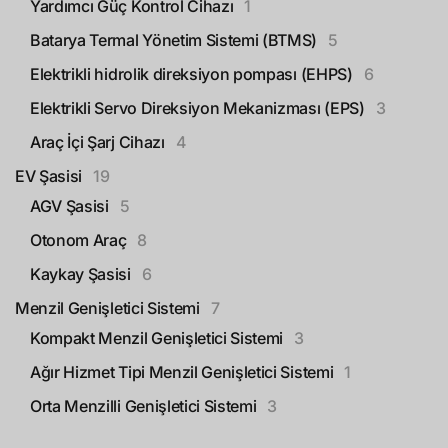
Yardımcı Güç Kontrol Cihazı
1
Batarya Termal Yönetim Sistemi (BTMS)
5
Elektrikli hidrolik direksiyon pompası (EHPS)
6
Elektrikli Servo Direksiyon Mekanizması (EPS)
3
Araç İçi Şarj Cihazı
4
EV Şasisi
19
AGV Şasisi
5
Otonom Araç
8
Kaykay Şasisi
6
Menzil Genişletici Sistemi
7
Kompakt Menzil Genişletici Sistemi
3
Ağır Hizmet Tipi Menzil Genişletici Sistemi
1
Orta Menzilli Genişletici Sistemi
3