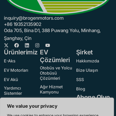
inquiry@brogenmotors.com
+86 19352135902
Oda 705, Bina D1, 388 Puwang Yolu, Minhang,
Şanghay, Çin
Ürünlerimiz
EV
Şirket
Çözümleri
E-Aks
Hakkımızda
Otobüs ve Yolcu
EV Motorları
Bize Ulaşın
Otobüsü
Çözümleri
EV Akü
SSS
Ağır Hizmet
Yardımcı
Blog
Kamyonu
Sistemler
Abone Olun
Hafif Hizmet
Tarayıcı Tümü
Kamyonu
We value your privacy
Otoyol Dışı
We use cookies to enhance your browsing experience,