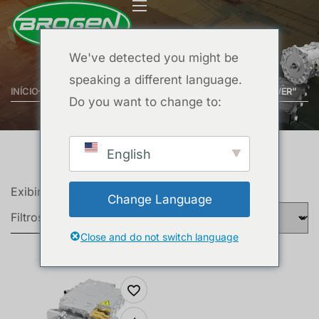
We've detected you might be
speaking a different language.
INÍCIO
PRODUTOS MARCADOS COM A TAG “100KW PEAK POWER”
Do you want to change to:
English
Exibindo um único resultado
Change Language
Filtros
Close and do not switch language