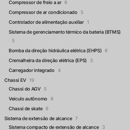
Compressor de freio a ar
6
Compressor de ar condicionado
5
Controlador de alimentação auxiliar
1
Sistema de gerenciamento térmico da bateria (BTMS)
5
Bomba da direção hidráulica elétrica (EHPS)
6
Cremalheira da direção elétrica (EPS)
3
Carregador integrado
4
Chassi EV
19
Chassi do AGV
5
Veículo autônomo
8
Chassi de skate
6
Sistema de extensão de alcance
7
Sistema compacto de extensão de alcance
3