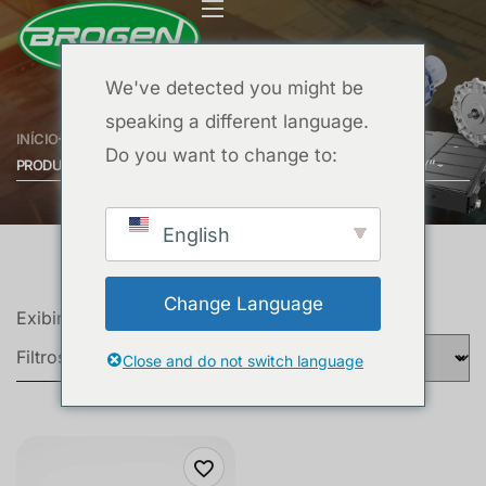
We've detected you might be
speaking a different language.
INÍCIO
Do you want to change to:
PRODUTOS MARCADOS COM A TAG “10KW COOLING CAPACITY”
English
Change Language
Exibindo um único resultado
Filtros
Close and do not switch language