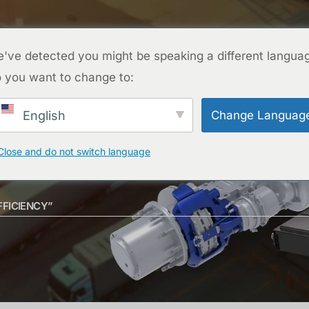
ENTRE EM CONTATO CONOSCO
PROJETOS
PERGUNTAS FREQUENTES
BLOG
SOBR
've detected you might be speaking a different langua
 you want to change to:
ENTRE EM CONTATO CONOSCO
Change Languag
English
Close and do not switch language
FICIENCY”