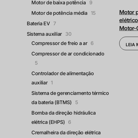
Motor de baixa potência
9
Motor p
Motor de potência média
15
elétric
Bateria EV
7
Motor
Sistema auxiliar
30
Compressor de freio a ar
6
LEIA 
Compressor de ar condicionado
5
Controlador de alimentação
auxiliar
1
Sistema de gerenciamento térmico
da bateria (BTMS)
5
Bomba da direção hidráulica
elétrica (EHPS)
6
Cremalheira da direção elétrica