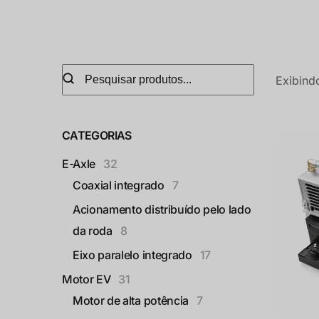
Exibind
CATEGORIAS
E-Axle
32
Coaxial integrado
7
Acionamento distribuído pelo lado
da roda
8
Eixo paralelo integrado
17
Motor EV
31
Motor de alta potência
7