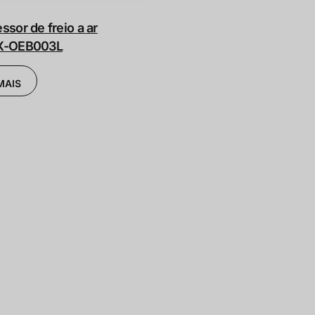
sor de freio a ar
X-OEB003L
MAIS