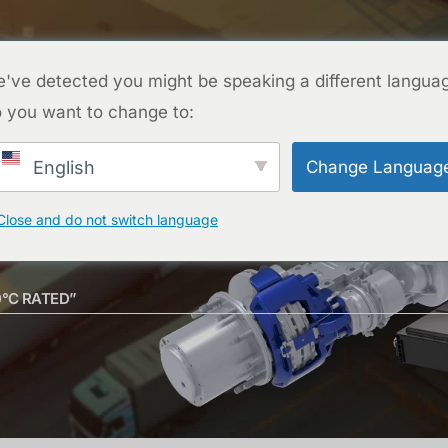
ENTRE EM CONTATO CONOSCO
PROJETOS
PERGUNTAS FREQUENTES
BLOG
SOBR
've detected you might be speaking a different langua
 you want to change to:
ENTRE EM CONTATO CONOSCO
Change Languag
English
Close and do not switch language
°C RATED”