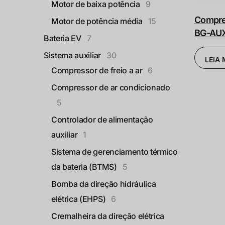
Motor de baixa potência
9
Compres
Motor de potência média
15
BG-AU
Bateria EV
7
Sistema auxiliar
30
LEIA 
Compressor de freio a ar
6
Compressor de ar condicionado
5
Controlador de alimentação
auxiliar
1
Sistema de gerenciamento térmico
da bateria (BTMS)
5
Bomba da direção hidráulica
elétrica (EHPS)
6
Cremalheira da direção elétrica