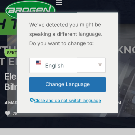
We've detected you might be
speaking a different language.
Do you want to change to:
ANA SAYFA
SEKTÖR İÇGÖRÜLERI
HABERLER
ÜRÜNLER
English
PROJELER
Elektrikli Akslar Hakkında
SSS
Change Language
Bilmeniz Gereken Her Şey
BLOG
Close and do not switch language
4 MART 2026
TARAFINDAN
BROGEN MOTORS
0
YORUM
HAKKIMIZDA
78
BİZE ULAŞIN