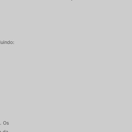
cluindo:
. Os
a da