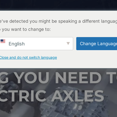
ENTRE EM CONTATO CONOSCO
PROJETOS
PERGUNTAS FREQUENTES
BLOG
SOBR
've detected you might be speaking a different langua
 you want to change to:
ENTRE EM CONTATO CONOSCO
Change Languag
English
Close and do not switch language