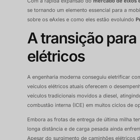
Com a rápida expansão do
mercado de eixos e
se tornando um elemento essencial para a mobi
sobre os eAxles e como eles estão evoluindo
P
A transição para
elétricos
A engenharia moderna conseguiu eletrificar com
veículos elétricos atuais oferecem o desempen
veículos tradicionais movidos a diesel, ating
combustão interna (ICE) em muitos ciclos de o
Embora as frotas de entrega de última milha te
longa distância e de carga pesada ainda enfrent
Apesar do surgimento de caminhões elétricos de