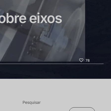
obre eixos
78
Pesquisar