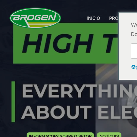
INÍCIO
PRODUTOS
We
Do
INÍCIO
PRODUTOS
PROJETOS
PERGUNTAS FREQUENTES
BLOG
SOBRE NÓS
ENTRE EM CONTATO CONOSCO
INFORMAÇÕES SOBRE O SETOR
NOTÍCIAS