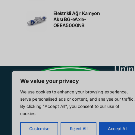
Elektrikli Ağır Kamyon
Aksı BG-eAxle-
OEEA5000NB
Ürünl
E-Aks
We value your privacy
EV Motor
We use cookies to enhance your browsing experience,
serve personalised ads or content, and analyse our traffic.
EV Akü
inquiry@brogenmotors.com
By clicking "Accept All", you consent to our use of
+86 19352135902
Yardımcı
cookies.
Oda 705, Bina D1, 388 Puwang
Tarayıcı
Customise
Reject All
Accept All
Yolu, Minhang, Şanghay, Çin