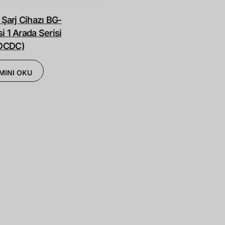
i Şarj Cihazı BG-
i 1 Arada Serisi
DCDC)
MINI OKU