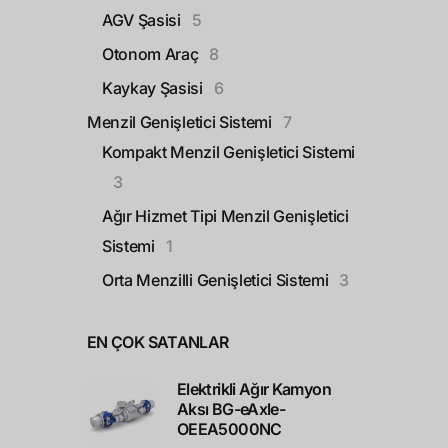
AGV Şasisi
5
Otonom Araç
8
Kaykay Şasisi
6
Menzil Genişletici Sistemi
7
Kompakt Menzil Genişletici Sistemi
3
Ağır Hizmet Tipi Menzil Genişletici
Sistemi
1
Orta Menzilli Genişletici Sistemi
3
EN ÇOK SATANLAR
Elektrikli Ağır Kamyon
Aksı BG-eAxle-
OEEA5000NC