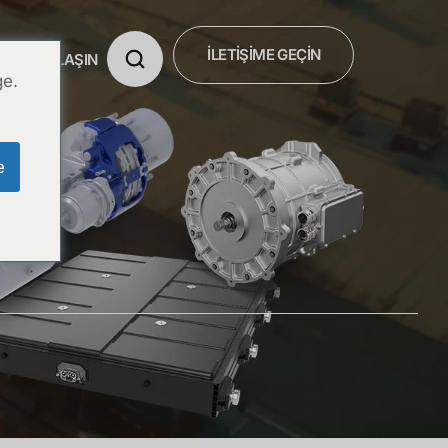
İLETİŞİME GEÇİN
BİZE ULAŞIN
ge.
e