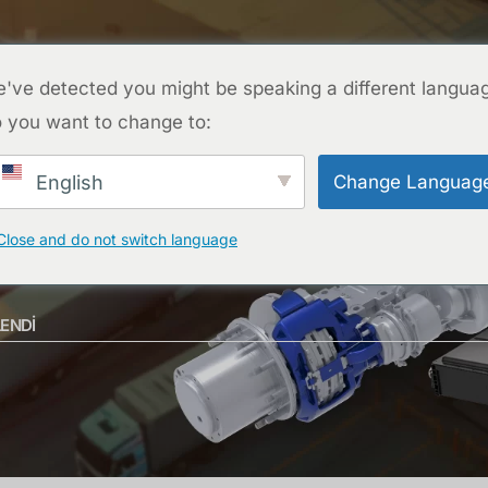
ÜRÜNLER
PROJELER
SSS
BLOG
HAKKIMIZDA
've detected you might be speaking a different langua
 you want to change to:
Change Languag
English
Close and do not switch language
ENDI