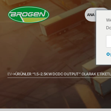
ANA SAYFA
We
Do
EV
ÜRÜNLER “1.5–2.5KW DCDC OUTPUT” OLARAK ETIKETL