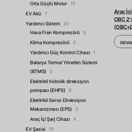
Orta Güçlü Motor
15
Araç İç
EV Akü
7
OBC 2's
Yardımcı Sistem
30
(OBC+
Hava Fren Kompresörü
6
Klima Kompresörü
5
DEVA
Yardımcı Güç Kontrol Cihazı
1
Batarya Termal Yönetim Sistemi
(BTMS)
5
Elektrikli hidrolik direksiyon
pompası (EHPS)
6
Elektrikli Servo Direksiyon
Mekanizması (EPS)
3
Araç İçi Şarj Cihazı
4
EV Şasisi
19