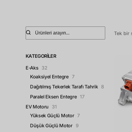
Tek bir 
KATEGORILER
E-Aks
32
Koaksiyel Entegre
7
Dağıtılmış Tekerlek Tarafı Tahrik
8
Paralel Eksen Entegre
17
EV Motoru
31
Yüksek Güçlü Motor
7
Düşük Güçlü Motor
9