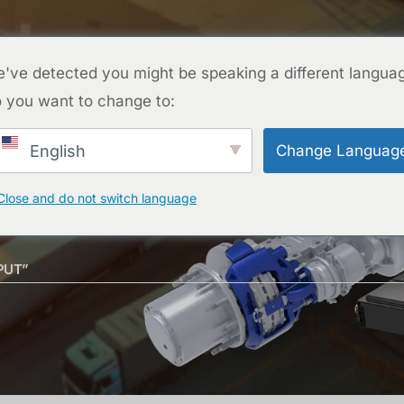
CONTACTO
ROYECTOS
PREGUNTAS FRECUENTES
BLOG
SOBRE N
've detected you might be speaking a different langua
 you want to change to:
CONTACTO
Change Languag
English
Close and do not switch language
PUT”