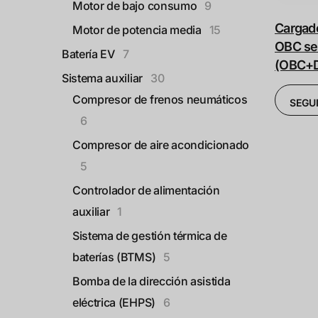
Motor de bajo consumo
9
Cargado
Motor de potencia media
15
OBC ser
Batería EV
7
(OBC+
Sistema auxiliar
30
Compresor de frenos neumáticos
SEGU
6
Compresor de aire acondicionado
5
Controlador de alimentación
auxiliar
1
Sistema de gestión térmica de
baterías (BTMS)
5
Bomba de la dirección asistida
eléctrica (EHPS)
6