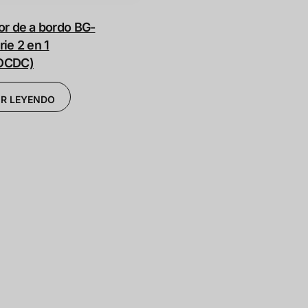
r de a bordo BG-
ie 2 en 1
DCDC)
IR LEYENDO