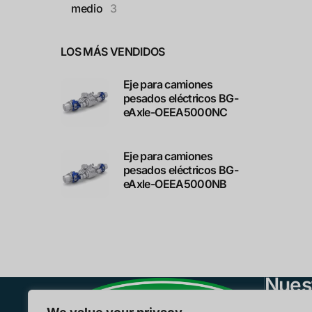
medio
3
LOS MÁS VENDIDOS
Eje para camiones
pesados eléctricos BG-
eAxle-OEEA5000NC
Eje para camiones
pesados eléctricos BG-
eAxle-OEEA5000NB
Nues
Eje E