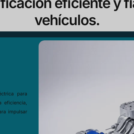
ficación eficiente y f
vehículos.
ctrica para
 eficiencia,
ara impulsar