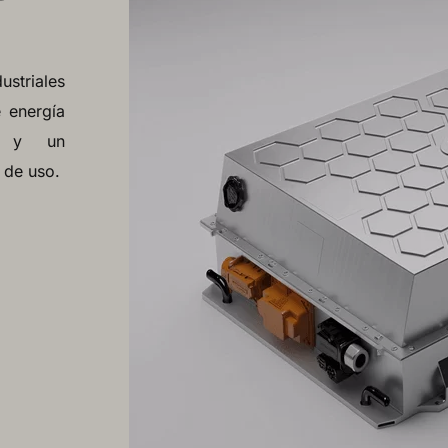
striales
 energía
te y un
 de uso.