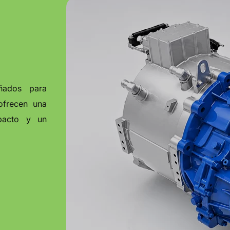
eñados para
ofrecen una
mpacto y un