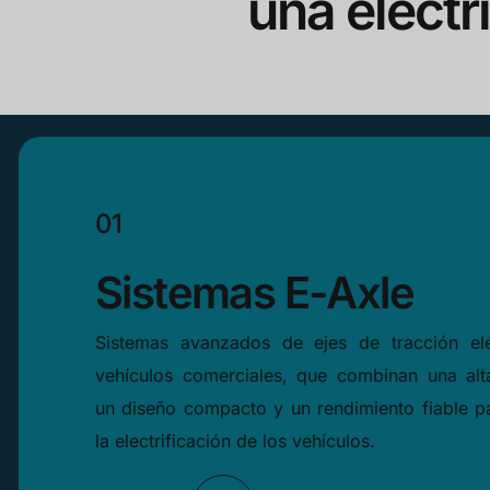
una electri
01
Sistemas E-Axle
Sistemas avanzados de ejes de tracción elé
vehículos comerciales, que combinan una alta
un diseño compacto y un rendimiento fiable p
la electrificación de los vehículos.