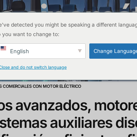
 cinemát
CONTACTO
ROYECTOS
PREGUNTAS FRECUENTES
BLOG
SOBRE N
've detected you might be speaking a different langua
 you want to change to:
CONTACTO
sión eléctrica y auxiliares para
Change Languag
English
iones de electrificación eficien
Close and do not switch language
S COMERCIALES CON MOTOR ELÉCTRICO
cos avanzados, motore
istemas auxiliares d