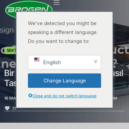
We've detected you might be
speaking a different language.
Do you want to change to:
ANA SAYFA
SEKTÖR İÇGÖRÜLERI
ÜRÜNLER
English
PROJELER
Bir İş Makinesi Akü Paketi Nasıl
SSS
Change Language
Tasarlanır？
BLOG
Close and do not switch language
16 MART 2026
TARAFINDAN
BROGEN MOTORS
0
YORUM
HAKKIMIZDA
77
BİZE ULAŞIN