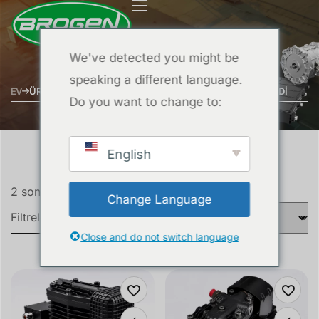
We've detected you might be
speaking a different language.
EV
ÜRÜNLER “0–0.65 MPA IN 3 MINUTES” OLARAK ETIKETLENDI
Do you want to change to:
English
2 sonucun tümü gösteriliyor
Change Language
Filtreler
Close and do not switch language