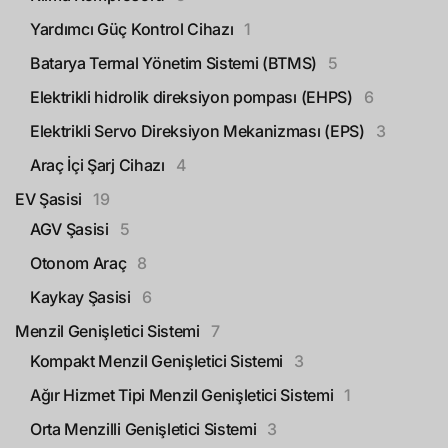
Yardımcı Güç Kontrol Cihazı
1
Batarya Termal Yönetim Sistemi (BTMS)
5
Elektrikli hidrolik direksiyon pompası (EHPS)
6
Elektrikli Servo Direksiyon Mekanizması (EPS)
3
Araç İçi Şarj Cihazı
4
EV Şasisi
19
AGV Şasisi
5
Otonom Araç
8
Kaykay Şasisi
6
Menzil Genişletici Sistemi
7
Kompakt Menzil Genişletici Sistemi
3
Ağır Hizmet Tipi Menzil Genişletici Sistemi
1
Orta Menzilli Genişletici Sistemi
3