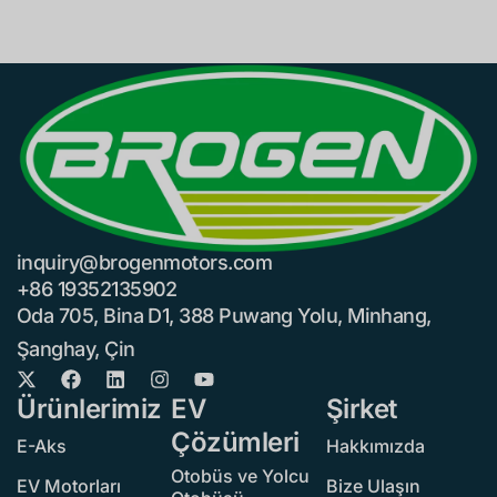
inquiry@brogenmotors.com
+86 19352135902
Oda 705, Bina D1, 388 Puwang Yolu, Minhang,
Şanghay, Çin
Ürünlerimiz
EV
Şirket
Çözümleri
E-Aks
Hakkımızda
Otobüs ve Yolcu
EV Motorları
Bize Ulaşın