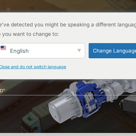
CONTACTO
ROYECTOS
PREGUNTAS FRECUENTES
BLOG
SOBRE N
've detected you might be speaking a different langua
 you want to change to:
CONTACTO
Change Languag
English
Close and do not switch language
D”