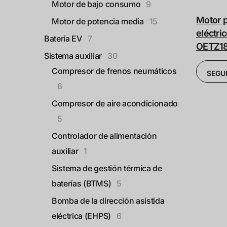
Motor de bajo consumo
9
Motor p
Motor de potencia media
15
eléctri
Batería EV
7
OETZ1
Sistema auxiliar
30
Compresor de frenos neumáticos
SEGU
6
Compresor de aire acondicionado
5
Controlador de alimentación
auxiliar
1
Sistema de gestión térmica de
baterías (BTMS)
5
Bomba de la dirección asistida
eléctrica (EHPS)
6