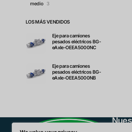
medio
3
LOS MÁS VENDIDOS
Eje para camiones
pesados eléctricos BG-
eAxle-OEEA5000NC
Eje para camiones
pesados eléctricos BG-
eAxle-OEEA5000NB
Nues
Eje E