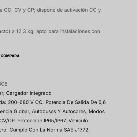
a CC, CV y CP; dispone de activación CC y
cto) a 12,3 kg; apto para instalaciones con
COMPARA
BC6
ar
,
Cargador Integrado
ida: 200–680 V CC
,
Potencia De Salida De 6,6
encia Global
,
Autobuses Y Autocares
,
Modos
/CV/CP
,
Protección IP65/IP67
,
Vehículo
ero
,
Cumple Con La Norma SAE J1772
,