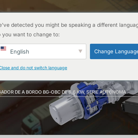
CONTACTO
ROYECTOS
PREGUNTAS FRECUENTES
BLOG
SOBRE N
've detected you might be speaking a different langua
 you want to change to:
CONTACTO
Change Languag
English
Close and do not switch language
ADOR DE A BORDO BG-OBC DE 6,6 KW, SERIE AUTÓNOMA