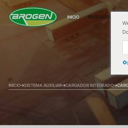
INICIO
PRODUCTOS
P
We
Do
INICIO
PRODUCTOS
PROYECTOS
PREGUNTAS FRECUENTES
INICIO
SISTEMA AUXILIAR
CARGADOR INTEGRADO
CARG
BLOG
SOBRE NOSOTROS
CONTACTO