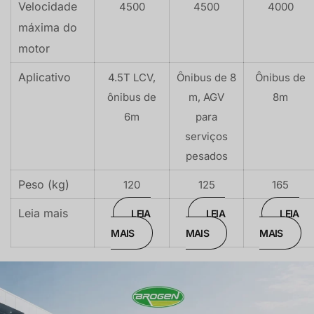
Velocidade
4500
4500
4000
máxima do
motor
Aplicativo
4.5T LCV,
Ônibus de 8
Ônibus de
ônibus de
m, AGV
8m
6m
para
serviços
pesados
Peso (kg)
120
125
165
Leia mais
LEIA
LEIA
LEIA
MAIS
MAIS
MAIS