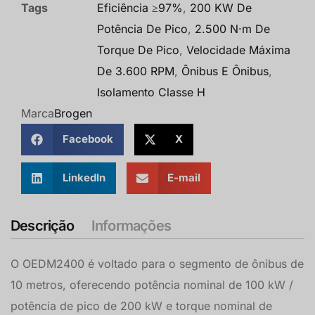
Tags
Eficiência ≥97%
,
200 KW De
Potência De Pico
,
2.500 N·m De
Torque De Pico
,
Velocidade Máxima
De 3.600 RPM
,
Ônibus E Ônibus
,
Isolamento Classe H
Marca
Brogen
Facebook
X
LinkedIn
E-mail
Descrição
Informações
O OEDM2400 é voltado para o segmento de ônibus de
10 metros, oferecendo potência nominal de 100 kW /
potência de pico de 200 kW e torque nominal de