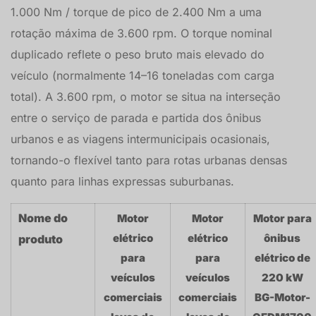
1.000 Nm / torque de pico de 2.400 Nm a uma
rotação máxima de 3.600 rpm. O torque nominal
duplicado reflete o peso bruto mais elevado do
veículo (normalmente 14–16 toneladas com carga
total). A 3.600 rpm, o motor se situa na interseção
entre o serviço de parada e partida dos ônibus
urbanos e as viagens intermunicipais ocasionais,
tornando-o flexível tanto para rotas urbanas densas
quanto para linhas expressas suburbanas.
Nome do
Motor
Motor
Motor para
elétrico
elétrico
ônibus
produto
para
para
elétrico de
veículos
veículos
220 kW
comerciais
comerciais
BG-Motor-