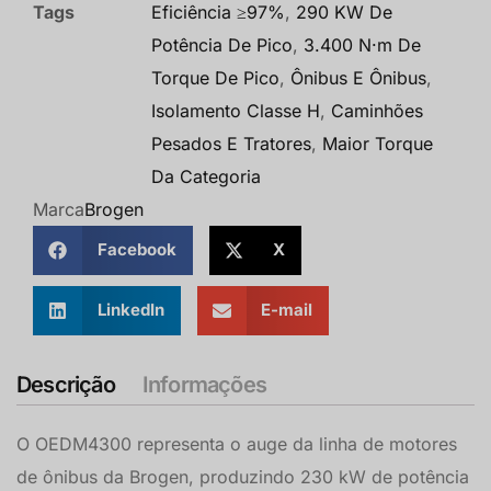
Tags
Eficiência ≥97%
,
290 KW De
Potência De Pico
,
3.400 N·m De
Torque De Pico
,
Ônibus E Ônibus
,
Isolamento Classe H
,
Caminhões
Pesados E Tratores
,
Maior Torque
Da Categoria
Marca
Brogen
Facebook
X
LinkedIn
E-mail
Descrição
Informações
O OEDM4300 representa o auge da linha de motores
de ônibus da Brogen, produzindo 230 kW de potência